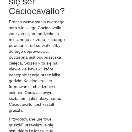
się ser
Caciocavallo?
Proces wytwarzania twardego
sera włoskiego Caciocavallo
zaczyna się od oddzielania
mlecznego skrzepu, z którego
powstanie, od serwatki. Aby
do tego doprowadzić,
potrzebna jest podpuszczka
cielęca. Skrzep kroi się na
niewielkie kawałki, które
następnie tężeją przez kilka
godzin. Kolejne kroki to
formowanie, chłodzenie i
solenie. Obowiązkowym
kształtem, jaki należy nadać
Caciocavallo, jest kształt
gruszki.
Przygotowane „serowe
gruszki” przewiązuje się
sznurkiem i wiesza, aby