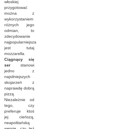
włoskiej
przygotować
można z
wykorzystaniem
różnych jego
odmian, to
zdecydowanie
najpopularniejsza
jest tutaj
mozzarella.
Ciągnący się
ser
stanowi
jedno z
najsilniejszych
skojarzeń z
naprawdę dobrą
pizzą.
Niezależnie od
tego, czy
preferuje ktoś
jej cieńszą,
neapolitańską
wersję, czy też