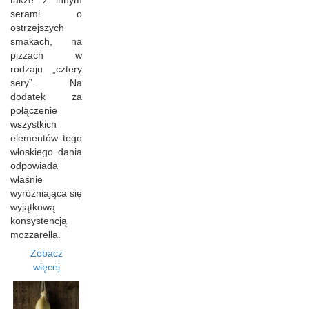
także z innym
serami o
ostrzejszych
smakach, na
pizzach w
rodzaju „cztery
sery”. Na
dodatek za
połączenie
wszystkich
elementów tego
włoskiego dania
odpowiada
właśnie
wyróżniająca się
wyjątkową
konsystencją
mozzarella.
Zobacz
więcej