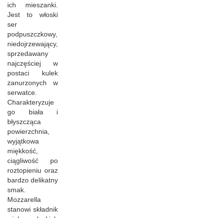
ich mieszanki.
Jest to włoski
ser
podpuszczkowy,
niedojrzewający,
sprzedawany
najczęściej w
postaci kulek
zanurzonych w
serwatce.
Charakteryzuje
go biała i
błyszcząca
powierzchnia,
wyjątkowa
miękkość,
ciągliwość po
roztopieniu oraz
bardzo delikatny
smak.
Mozzarella
stanowi składnik